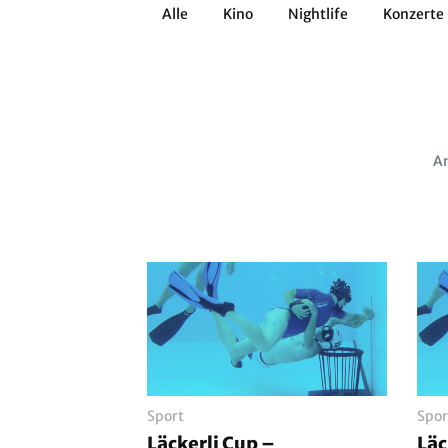
Alle
Kino
Nightlife
Konzerte
Architektur
Literatur
Workshops
Zirkus
Brauchtum
Anderes
Am
Sport
Spor
Läckerli Cup –
Läc