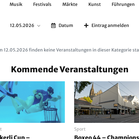
Musik
Festivals
Märkte
Kunst
Führungen
Geschichte
Essen / Trinken
Kulturen
Natur
12.05.2026
Datum
Eintrag anmelden
 12.05.2026 finden keine Veranstaltungen in dieser Kategorie sta
Kommende Veranstaltungen
t
Sport
kerli Cup –
Boxeo 44 – Champions