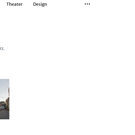
Theater
Design
Tanz
Musiktheater
Sport
tt.