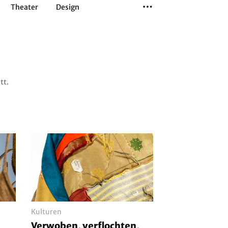
Theater
Design
Tanz
Musiktheater
Sport
tt.
Kulturen
Verwoben, verflochten,