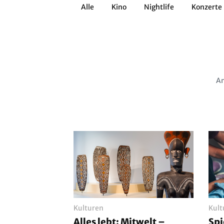
Alle
Kino
Nightlife
Konzerte
Architektur
Literatur
Workshops
Zirkus
Brauchtum
Anderes
Am
Kulturen
Kult
Alles lebt: Mitwelt –
Sp