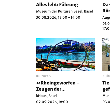
Alles lebt: Führung
Das
Röm
Museum der Kulturen Basel, Basel
Teil
30.08.2026, 13:00 - 14:00
Augu
01.0
17:
Kulturen
Kult
«Rheingeworfen –
Tie
Zeugen der
gef
Sorglosigkeit»:
kHaus, Basel
Muse
Vernissage
02.09.2026, 18:00
03.0