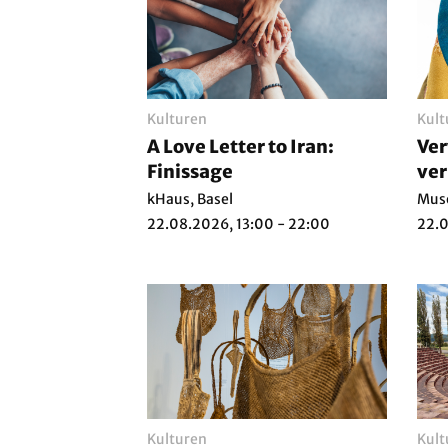
Kulturen
Kult
A Love Letter to Iran:
Ver
Finissage
ver
Pro
kHaus, Basel
Muse
Tex
22.08.2026, 13:00 - 22:00
22.0
Kulturen
Kult