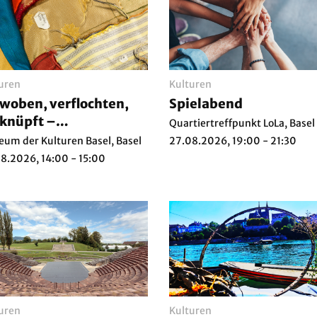
uren
Kulturen
woben, verflochten,
Spielabend
knüpft –
Quartiertreffpunkt LoLa, Basel
venienzforschung zur
um der Kulturen Basel, Basel
27.08.2026, 19:00 - 21:30
tilsammlung: Führung
8.2026, 14:00 - 15:00
uren
Kulturen