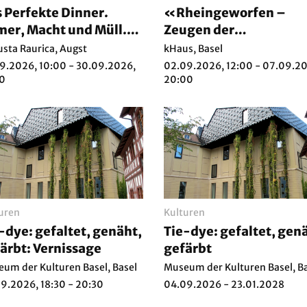
 Perfekte Dinner.
«Rheingeworfen –
er, Macht und Müll.
Zeugen der
 II
Sorglosigkeit»
sta Raurica, Augst
kHaus, Basel
9.2026, 10:00 - 30.09.2026,
02.09.2026, 12:00 - 07.09.2
00
20:00
uren
Kulturen
-dye: gefaltet, genäht,
Tie-dye: gefaltet, gen
ärbt: Vernissage
gefärbt
um der Kulturen Basel, Basel
Museum der Kulturen Basel, B
9.2026, 18:30 - 20:30
04.09.2026 - 23.01.2028