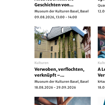
Geschichten von
Quar
Verbundenheit und
Museum der Kulturen Basel, Basel
12.0
Widerstand
09.08.2026, 13:00 - 14:00
Kulturen
Kult
Verwoben, verflochten,
A L
verknüpft –
Ver
Privenienzforschung zur
Museum der Kulturen Basel, Basel
kHau
Textilsammlung
18.08.2026 - 29.09.2026
18.0