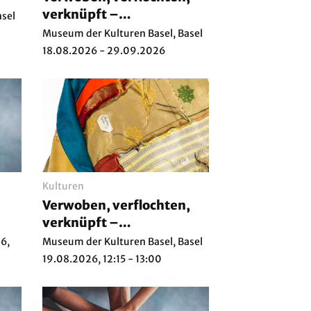
verknüpft –
asel
Provenienzforschung zur
Museum der Kulturen Basel, Basel
Textilsammlung
18.08.2026 - 29.09.2026
Kulturen
Verwoben, verflochten,
verknüpft –
Provenienzforschung zur
6,
Museum der Kulturen Basel, Basel
Textilsammlung: Führung
19.08.2026, 12:15 - 13:00