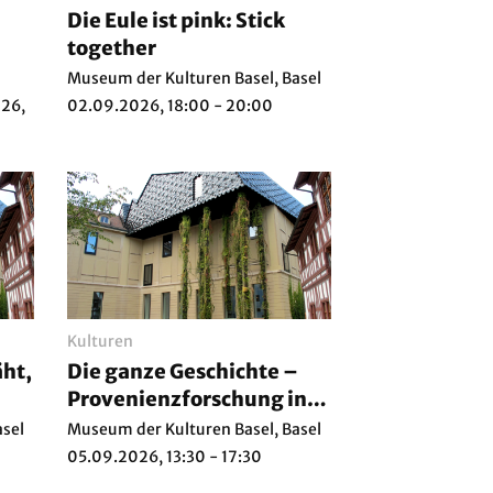
Die Eule ist pink: Stick
together
Museum der Kulturen Basel, Basel
026,
02.09.2026, 18:00 - 20:00
Kulturen
äht,
Die ganze Geschichte –
Provenienzforschung in
den Basler Museen
asel
Museum der Kulturen Basel, Basel
05.09.2026, 13:30 - 17:30