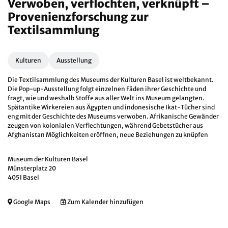
Verwoben, verflochten, verknüpft –
Provenienzforschung zur
Textilsammlung
Kulturen
Ausstellung
Die Textilsammlung des Museums der Kulturen Basel ist weltbekannt.
Die Pop-up-Ausstellung folgt einzelnen Fäden ihrer Geschichte und
fragt, wie und weshalb Stoffe aus aller Welt ins Museum gelangten.
Spätantike Wirkereien aus Ägypten und indonesische Ikat-Tücher sind
eng mit der Geschichte des Museums verwoben. Afrikanische Gewänder
zeugen von kolonialen Verflechtungen, während Gebetstücher aus
Afghanistan Möglichkeiten eröffnen, neue Beziehungen zu knüpfen
Museum der Kulturen Basel
Münsterplatz 20
4051 Basel
Google Maps
Zum Kalender hinzufügen