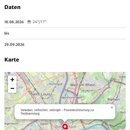
Daten
24°/17°
18.08.2026
bis
29.09.2026
Karte
+
−
×
Verwoben, verflochten, verknüpft – Provenienzforschung zur
Textilsammlung