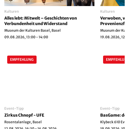
Kulturen
Kulturen
Alles lebt: Mitwelt – Geschichten von
Verwoben, ver
Verbundenheit und Widerstand
Provenienzfor
Führung
Museum der Kulturen Basel, Basel
Museum der Kultu
09.08.2026, 13:00 - 14:00
19.08.2026, 12:15
EMPFEHLUNG
EMPFEHLUN
Event-Tipp
Event-Tipp
Zirkus Chnopf - UFE
BasGame: der 
Rosentalanlage, Basel
Klybeck 610 Even
12.08.2026, 16:30 - 16.08.2026
19.09.2026, 10:0