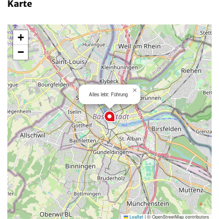
Karte
+
−
×
Alles lebt: Führung
Leaflet
|
© OpenStreetMap contributors