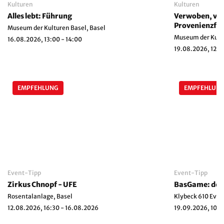
Kulturen
Kulturen
Alles lebt: Führung
Verwoben, ver
Provenienzfor
Museum der Kulturen Basel, Basel
Führung
Museum der Kultu
16.08.2026, 13:00 - 14:00
19.08.2026, 12:15
EMPFEHLUNG
EMPFEHLUN
Event-Tipp
Event-Tipp
Zirkus Chnopf - UFE
BasGame: der 
Rosentalanlage, Basel
Klybeck 610 Even
12.08.2026, 16:30 - 16.08.2026
19.09.2026, 10:0