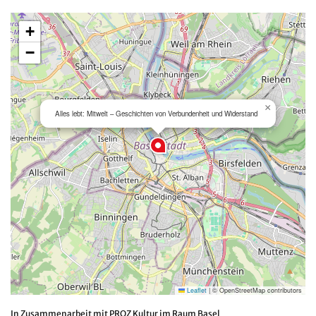
+
−
×
Alles lebt: Mitwelt – Geschichten von Verbundenheit und Widerstand
Leaflet
|
© OpenStreetMap contributors
In Zusammenarbeit mit PROZ Kultur im Raum Basel