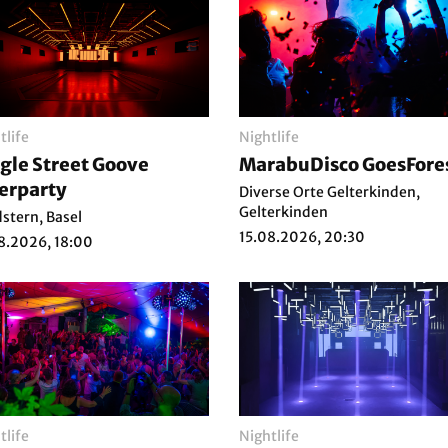
tlife
Nightlife
gle Street Goove
MarabuDisco GoesFores
erparty
Diverse Orte Gelterkinden,
Gelterkinden
stern, Basel
15.08.2026, 20:30
8.2026, 18:00
tlife
Nightlife