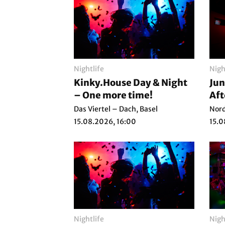
Nightlife
Nigh
Kinky.House Day & Night
Jun
– One more time!
Aft
Das Viertel – Dach, Basel
Nord
15.08.2026, 16:00
15.0
Nightlife
Nigh