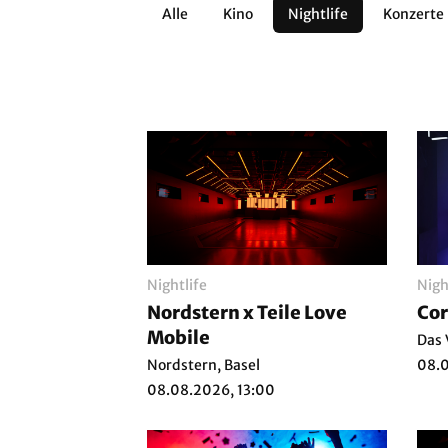
Alle
Kino
Nightlife
Konzerte
Architektur
Literatur
Workshops
Zirkus
Brauchtum
Anderes
Nightlife
Nigh
Nordstern x Teile Love
Co
Mobile
Das 
Nordstern, Basel
08.0
08.08.2026, 13:00