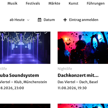
Musik
Festivals
Märkte
Kunst
Führungen
Geschichte
Essen / Trinken
Kulturen
Natur
ab Heute
Datum
Eintrag anmelden
tlife
Nightlife
ruba Soundsystem
Dachkonzert mit...
Viertel – Klub, Münchenstein
Das Viertel – Dach, Basel
8.2026, 23:00
11.08.2026, 19:30