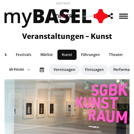
PARTNER
IHR LOGO
Veranstaltungen - Kunst
usik
Festivals
Märkte
Kunst
Führungen
Theater
D
ab Heute
Vernissagen
Finissagen
Performanc