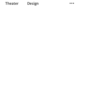
Theater
Design
Tanz
Musiktheater
Sport