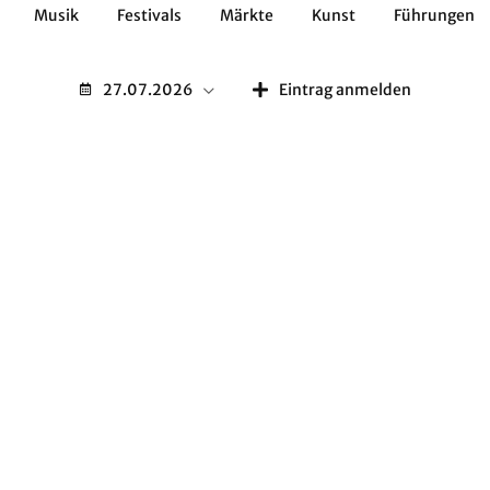
Musik
Festivals
Märkte
Kunst
Führungen
Geschichte
Essen / Trinken
Kulturen
Natur
27.07.2026
Eintrag anmelden