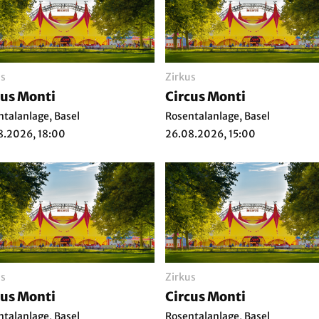
us
Zirkus
cus Monti
Circus Monti
ntalanlage, Basel
Rosentalanlage, Basel
8.2026, 18:00
26.08.2026, 15:00
us
Zirkus
cus Monti
Circus Monti
ntalanlage, Basel
Rosentalanlage, Basel