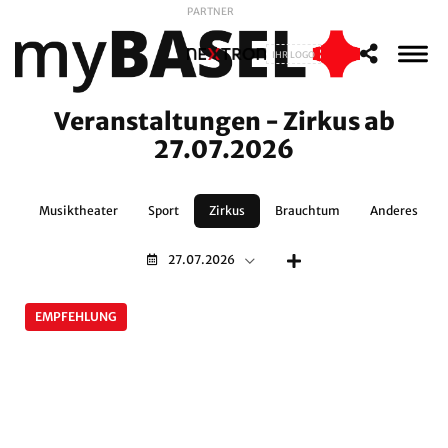
PARTNER
IHR LOGO
Veranstaltungen - Zirkus ab
27.07.2026
nz
Musiktheater
Sport
Zirkus
Brauchtum
Anderes
27.07.2026
EMPFEHLUNG