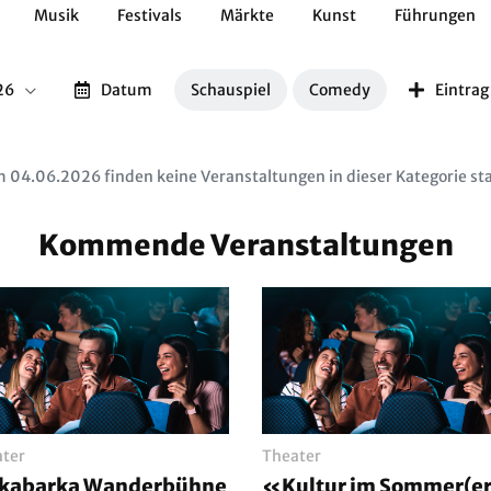
Musik
Festivals
Märkte
Kunst
Führungen
Geschichte
Essen / Trinken
Kulturen
Natur
26
Datum
Schauspiel
Comedy
Eintra
 04.06.2026 finden keine Veranstaltungen in dieser Kategorie sta
Kommende Veranstaltungen
ter
Theater
rkabarka Wanderbühne
«Kultur im Sommer(e