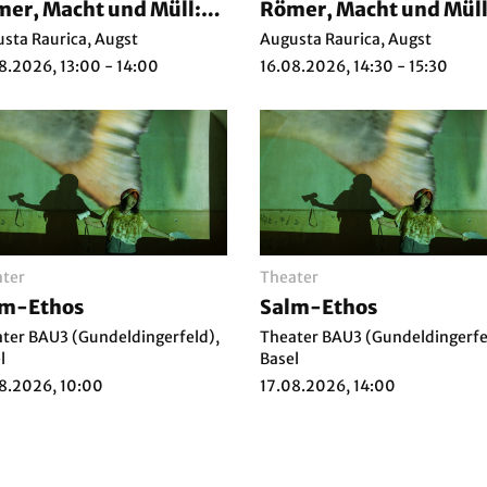
er, Macht und Müll:
Römer, Macht und Müll
 szenischer Rundgang
Ein szenischer Rundga
sta Raurica, Augst
Augusta Raurica, Augst
 die ganze Familie
für die ganze Familie
8.2026, 13:00 - 14:00
16.08.2026, 14:30 - 15:30
ter
Theater
lm-Ethos
Salm-Ethos
ter BAU3 (Gundeldingerfeld),
Theater BAU3 (Gundeldingerfe
l
Basel
8.2026, 10:00
17.08.2026, 14:00