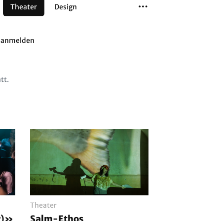
Theater
Design
Tanz
Musiktheater
Sport
g anmelden
tt.
Theater
r)»
Salm-Ethos