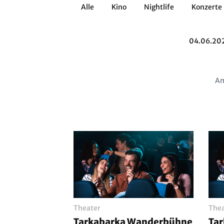
Alle
Kino
Nightlife
Konzerte
Architektur
Literatur
Workshops
04.06.20
Zirkus
Brauchtum
Anderes
Am
Theater
Thea
Tarkabarka Wanderbühne
Ta