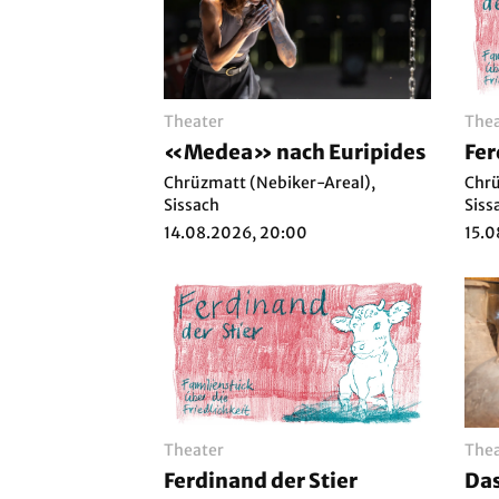
Theater
Thea
«Medea» nach Euripides
Fer
Chrüzmatt (Nebiker-Areal),
Chrü
Sissach
Siss
14.08.2026, 20:00
15.0
Theater
Thea
Ferdinand der Stier
Das