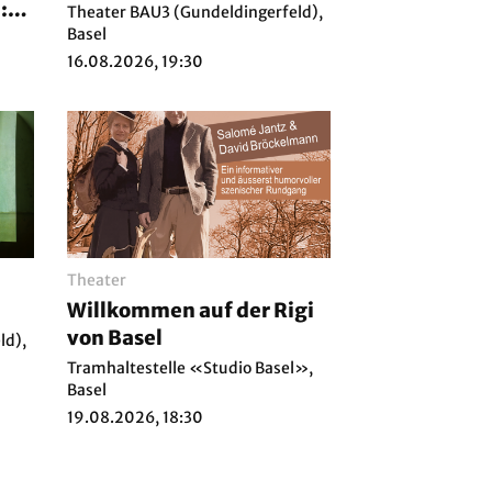
:
Theater BAU3 (Gundeldingerfeld),
ng
Basel
16.08.2026, 19:30
Theater
Willkommen auf der Rigi
von Basel
ld),
Tramhaltestelle «Studio Basel»,
Basel
19.08.2026, 18:30