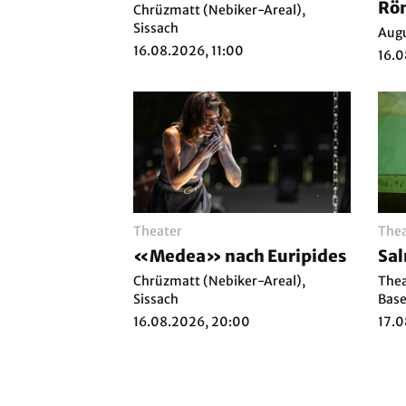
Röm
Chrüzmatt (Nebiker-Areal),
Sissach
Ein
Augu
16.08.2026, 11:00
für
16.0
Theater
Thea
«Medea» nach Euripides
Sa
Chrüzmatt (Nebiker-Areal),
Thea
Sissach
Base
16.08.2026, 20:00
17.0