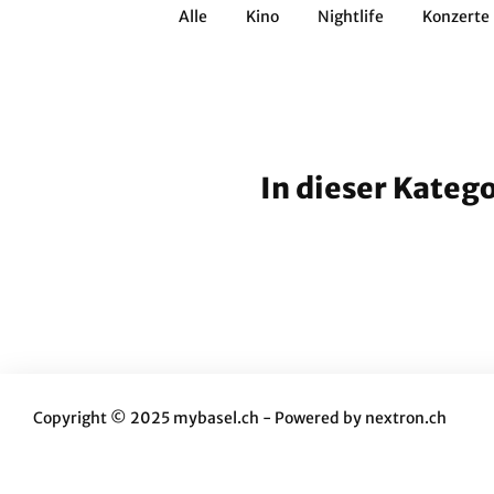
Alle
Kino
Nightlife
Konzerte
Architektur
Literatur
Workshops
Zirkus
Brauchtum
Anderes
In dieser Kateg
Copyright © 2025 mybasel.ch - Powered by
nextron.ch