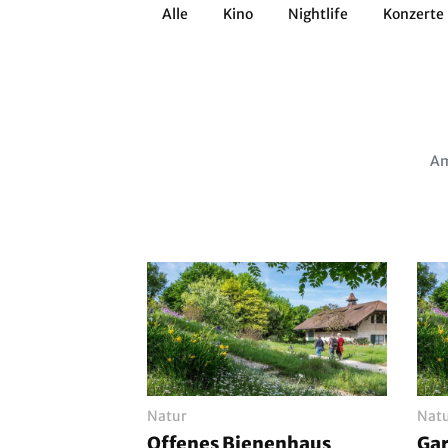
Alle
Kino
Nightlife
Konzerte
Architektur
Literatur
Workshops
Zirkus
Brauchtum
Anderes
Am
Natur
Nat
Offenes Bienenhaus
Ga