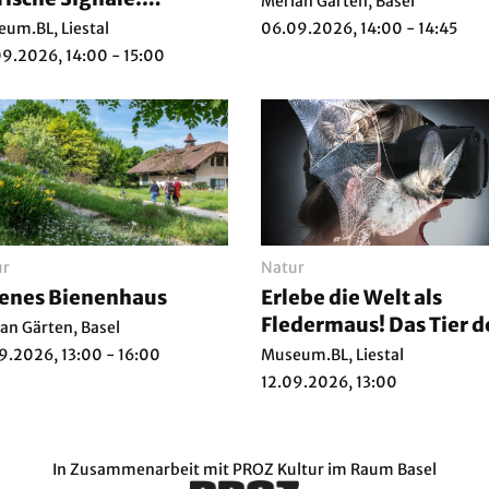
Merian Gärten, Basel
chtkäfer, Wildkatze
um.BL, Liestal
06.09.2026, 14:00 - 14:45
d Waldkauz
9.2026, 14:00 - 15:00
ur
Natur
enes Bienenhaus
Erlebe die Welt als
Fledermaus! Das Tier d
an Gärten, Basel
Jahres 2026 zu Gast im
9.2026, 13:00 - 16:00
Museum.BL, Liestal
Museum.BL
12.09.2026, 13:00
In Zusammenarbeit mit
PROZ Kultur im Raum Basel