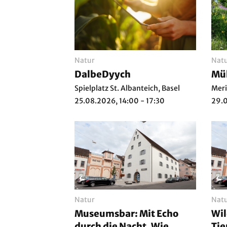
Natur
Nat
DalbeDyych
Müh
Spielplatz St. Albanteich, Basel
Meri
25.08.2026, 14:00 - 17:30
29.0
Natur
Nat
Museumsbar: Mit Echo
Wil
durch die Nacht. Wie
Tie