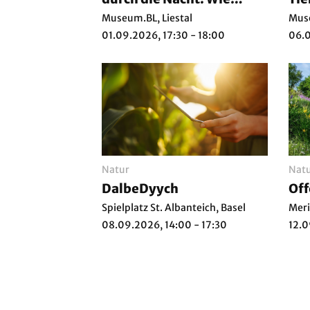
Fledermäuse sich
Leu
Museum.BL, Liestal
Muse
orientieren
un
01.09.2026, 17:30 - 18:00
06.0
Natur
Nat
DalbeDyych
Off
Spielplatz St. Albanteich, Basel
Meri
08.09.2026, 14:00 - 17:30
12.0