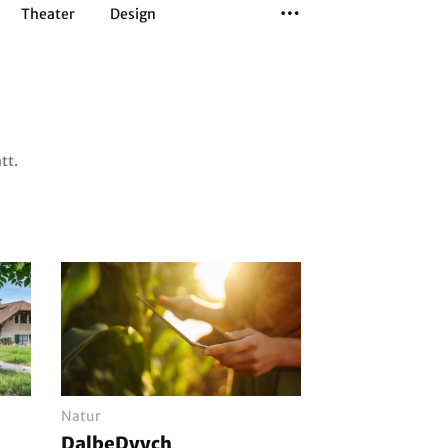
Theater
Design
Tanz
Musiktheater
Sport
tt.
Natur
DalbeDyych