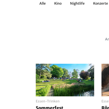
Alle
Kino
Nightlife
Konzerte
Architektur
Literatur
Workshops
Zirkus
Brauchtum
Anderes
Am
Essen-Trinken
Esse
Sommerfest
Röm