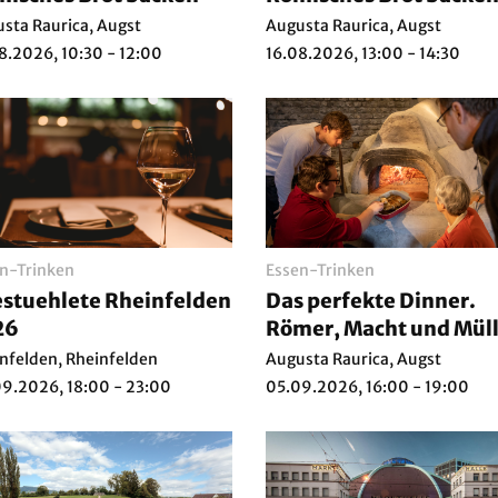
sta Raurica, Augst
Augusta Raurica, Augst
8.2026, 10:30 - 12:00
16.08.2026, 13:00 - 14:30
n-Trinken
Essen-Trinken
stuehlete Rheinfelden
Das perfekte Dinner.
26
Römer, Macht und Müll
Römische Esskultur
nfelden, Rheinfelden
Augusta Raurica, Augst
erleben
9.2026, 18:00 - 23:00
05.09.2026, 16:00 - 19:00