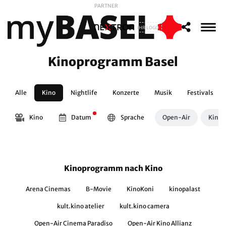
PARTNER
IHR LOGO
Kinoprogramm Basel
Alle
Kino
Nightlife
Konzerte
Musik
Festivals
Kino
Datum
Sprache
Open-Air
Kinos
Kinoprogramm nach Kino
Arena Cinemas
B-Movie
KinoKoni
kinopalast
kult.kino atelier
kult.kino camera
Open-Air Cinema Paradiso
Open-Air Kino Allianz