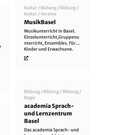
Kultur
/
Bildung
/
Bildung
/
Kultur
/
Vereine
MusikBasel
Musikunterricht in Basel.
Einzelunterricht,Gruppenu
nterricht, Ensembles. Für
n
Kinder und Erwachsene.
Bildung
/
Bildung
/
Bildung
/
n
Regio
academia Sprach-
und Lernzentrum
Basel
Das academia Sprach- und