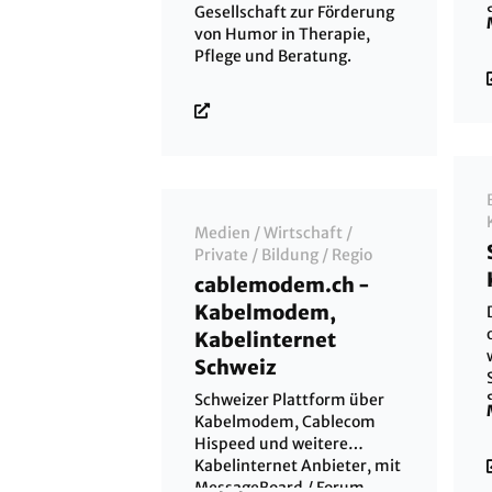
Gesellschaft zur Förderung
von Humor in Therapie,
Pflege und Beratung.
Medien
/
Wirtschaft
/
Private
/
Bildung
/
Regio
cablemodem.ch -
Kabelmodem,
Kabelinternet
Schweiz
Schweizer Plattform über
Kabelmodem, Cablecom
Hispeed und weitere
Kabelinternet Anbieter, mit
MessageBoard / Forum,