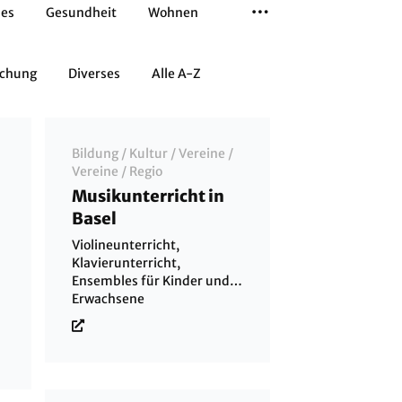
les
Gesundheit
Wohnen
schung
Diverses
Alle A-Z
Bildung
/
Kultur
/
Vereine
/
Vereine
/
Regio
Musikunterricht in
Basel
Violineunterricht,
Klavierunterricht,
Ensembles für Kinder und
Erwachsene
h