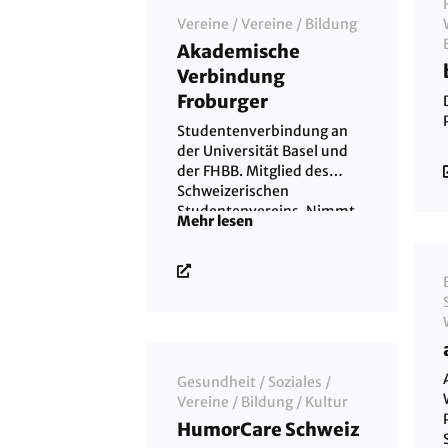
Vereine
/
Vereine
/
Bildung
Akademische
Verbindung
Froburger
Studentenverbindung an
der Universität Basel und
der FHBB. Mitglied des
Schweizerischen
Studentenvereins. Nimmt
Mehr lesen
Studentinnen und
Studenten aller Fakultäten
auf.
Gesundheit
/
Soziales
/
Vereine
/
Bildung
/
Kultur
HumorCare Schweiz