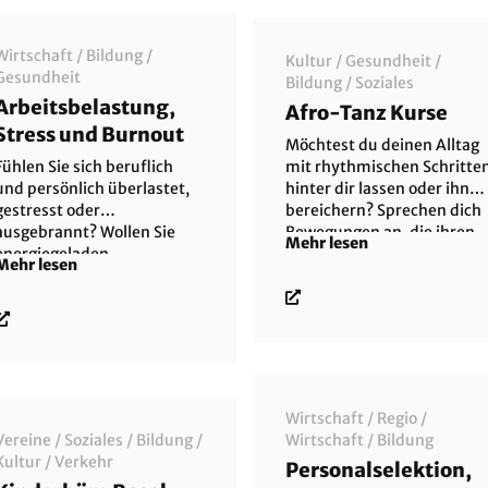
Musikmatur,
Kammermusik,
Zusammenspiel und
Wirtschaft
/
Bildung
/
Kultur
/
Gesundheit
/
Konzertauftritte. Infos 061
Gesundheit
Bildung
/
Soziales
681 04 01
Arbeitsbelastung,
Afro-Tanz Kurse
Stress und Burnout
Möchtest du deinen Alltag
Fühlen Sie sich beruflich
mit rhythmischen Schritte
und persönlich überlastet,
hinter dir lassen oder ihn
gestresst oder
bereichern? Sprechen dich
ausgebrannt? Wollen Sie
Bewegungen an, die ihren
Mehr lesen
energiegeladen,
Ursprung in Afrika haben?
Mehr lesen
konzentriert und mit
Dann kannst du bei mir
Gelassenheit Ihre täglichen
Tanzkurse und Workshops
Aufgaben bewältigen? Mit
besuchen oder mich für
unserem Lösungs- und
Tanzauftritte als Künstleri
ressourcenorientierten
engagieren.
Coaching lernen Sie Ihre
Balance zu finden, mit
Wirtschaft
/
Regio
/
beruflichen und
Vereine
/
Soziales
/
Bildung
/
Wirtschaft
/
Bildung
persönlichen Belastungen
Kultur
/
Verkehr
Personalselektion,
besser umzugehen, Stress