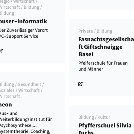
Regio
/
Wirtschaft
/
Kaderselektion AG nehmen
Wirtschaft
/
Bildung
/
uns Zeit für Sie.
Bildung
buser-informatik
Der Zuverlässiger Vorort
Private
/
Bildung
PC-Support Service
Fasnachtsgesellscha
ft Giftschnaigge
Basel
Pfeiferschule für Frauen
und Männer
Bildung
/
Gesundheit
/
Soziales
/
Wirtschaft
/
Wirtschaft
aeon
Aus- und
Bildung
/
Kultur
Weiterbildungsinstitut für
Pfyfferschuel Silvia
Psychosynthese,
Systemtheorie, Coaching,
Fuchs