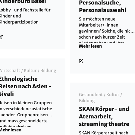
Kinderbüro Basel
vorzubeugen und ein
Personalsuche,
Burnout zu verhindern.
Personalauswahl
Lobby- und Fachstelle für
Kinder und
Sie möchten neue
Kinderpartizipation
Mitarbeiter/-innen
gewinnen? Solche, die nicht
schon nach kurzer Zeit
wieder gehen und Ihre
Mehr lesen
Personalsituation zusätzlic
verschärfen? Wir sind sehr
kritisch und prüfen genau,
wer bei Ihnen ins Team
Wirtschaft
/
Kultur
/
Bildung
aufgenommen wird! Wir
Ethnologische
nehmen uns Zeit für Sie.
Gute Mitarbeiter/-innen zu
Reisen nach Asien -
gewinnen ist manchmal
Sivali
Gesundheit
/
Kultur
/
nervenaufreibend. Kaum
Bildung
Reisen in kleinen Gruppen
hat das neue Teammitglied
SKAN Körper- und
in verschiedene asiatische
angefangen, tauchen
Laender. Gruppenreisen
plötzlich Probleme auf. Die
Atemarbeit,
und massgeschneiderte
Erwartungen werden nur
streaming theatre
Individualreisen.
teilweise oder
Mehr lesen
Trekkingreisen nach
SKAN Körperarbeit nach
schlimmstenfalls gar nicht