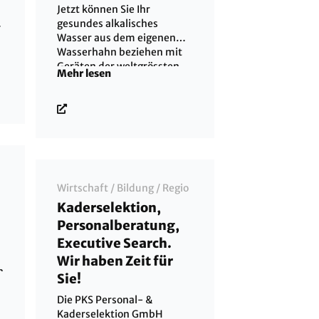
Jetzt können Sie Ihr
gesundes alkalisches
Wasser aus dem eigenen
Wasserhahn beziehen mit
Geräten der weltgrössten
Mehr lesen
Wasserionisierer Firma der
Welt.Entschlackt in wenigen
d
Monaten.Eine
Entsäuerungsmethode die
auch wirkt wenn die
Essgewohnheiten nicht
optimal sind-"Trink's
einfach"wir liefern das
Wirtschaft
/
Bildung
/
Regio
System
Kaderselektion,
Personalberatung,
&
n
Executive Search.
Wir haben Zeit für
Sie!
Die PKS Personal- &
&
Kaderselektion GmbH