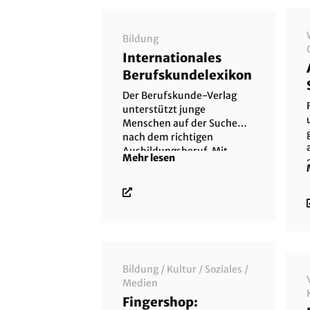
Bildung
Internationales
Berufskundelexikon
Der Berufskunde-Verlag
unterstützt junge
Menschen auf der Suche
nach dem richtigen
Ausbildungsberuf. Mit
Mehr lesen
Berufsbeschreibungen,
Bewerbungstipps sowie
Kontaktadressen und
Lehrstellenanzeigen liefert
er Ihnen
Entscheidungshilfen zur
aktiven Berufswahl.
Bildung
/
Kultur
/
Soziales
/
Medien
Fingershop: