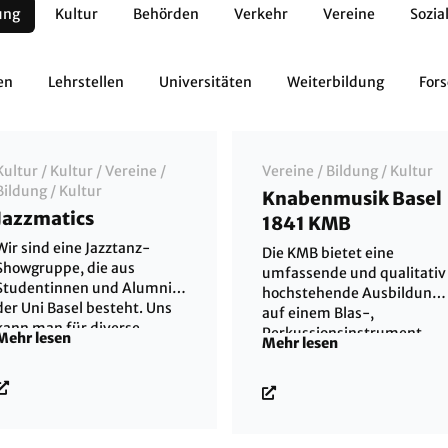
ung
Kultur
Behörden
Verkehr
Vereine
Sozia
en
Lehrstellen
Universitäten
Weiterbildung
For
Kultur
/
Kultur
/
Vereine
/
Vereine
/
Bildung
/
Kultur
Bildung
/
Kultur
Knabenmusik Basel
Jazzmatics
1841 KMB
Wir sind eine Jazztanz-
Die KMB bietet eine
Showgruppe, die aus
umfassende und qualitativ
Studentinnen und Alumni
hochstehende Ausbildung
der Uni Basel besteht. Uns
auf einem Blas-,
kann man für diverse
Perkussionsinstrument
Mehr lesen
Mehr lesen
Anlässe buchen und wir
oder der Basler Trommel.
sind immer an guten neuen
Individuelle Förderung der
Tänzerinnen interessiert.
jungen Menschen z.B. durc
Kontakt:
Vorbereitung auf
jazzmatics@unibas.ch
Wettbewerbe oder