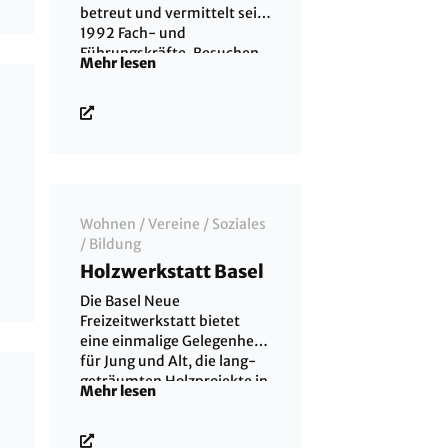
betreut und vermittelt seit
1992 Fach- und
Führungskräfte. Besuchen
Mehr lesen
Sie doch einfach unsere
Homepage. Wir haben Zeit
für Sie.
Wohnen
/
Vereine
/
Soziales
/
Bildung
Holzwerkstatt Basel
Die Basel Neue
Freizeitwerkstatt bietet
eine einmalige Gelegenheit
für Jung und Alt, die lang-
geträumten Holzprojekte in
Mehr lesen
die Tat umzusetzen. Unter
fachlicher Betreuung und in
einem professionellen