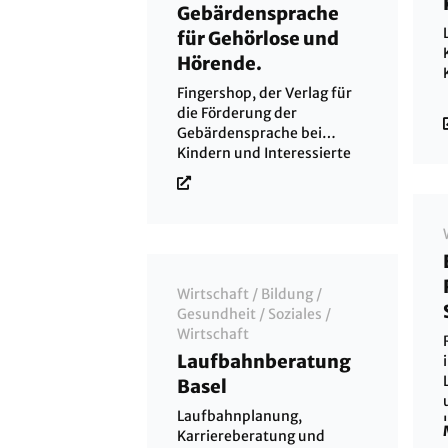
Gebärdensprache
für Gehörlose und
Hörende.
Fingershop, der Verlag für
die Förderung der
Gebärdensprache bei
Kindern und Interessierte
Wirtschaft
/
Bildung
/
Gesundheit
/
Soziales
/
Wirtschaft
Laufbahnberatung
Basel
Laufbahnplanung,
Karriereberatung und