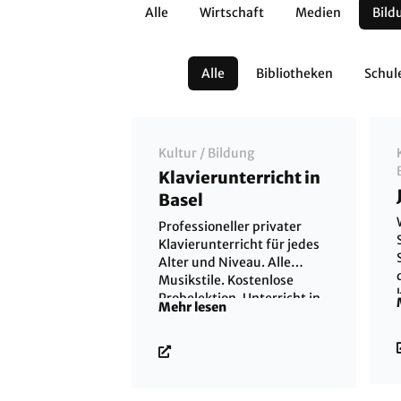
Alle
Wirtschaft
Medien
Bild
Private
Regio
Alle
Bibliotheken
Schul
Kultur
/
Bildung
Klavierunterricht in
Basel
Professioneller privater
Klavierunterricht für jedes
Alter und Niveau. Alle
Musikstile. Kostenlose
Probelektion. Unterricht in
Mehr lesen
Deutsch, Englisch und
Spanisch.