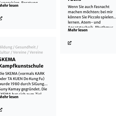
Supervision, Beratung,
Mehr lesen
Wenn Sie auch Fasnacht
alternative Heilweisen,
machen möchten: bei mir
Klangmassage, Huna, Lomi
können Sie Piccolo spielen
Lomi, Hula. Seminare zur
lernen. Atem- und
Steigerung von
Ansatztechnik, Rhythmus
Lebensfreude und
Mehr lesen
und Takt, Märsche
Lebensqualität.
erarbeiten, sich verbessern
Bildung
/
Gesundheit
/
Kultur
/
Vereine
/
Vereine
SKEMA
Kampfkunstschule
Die SKEMA (vormals KARK
oder TA KUEN Do Kung Fu)
wurde 1980 durch SiGung
Suny Kamay gegründet. Die
SKEMA hat sich zum Ziel
Mehr lesen
gesetzt, asiatische
Kampfkünste in ihrer
ganzen Tiefe zu
unterrichten. Es können