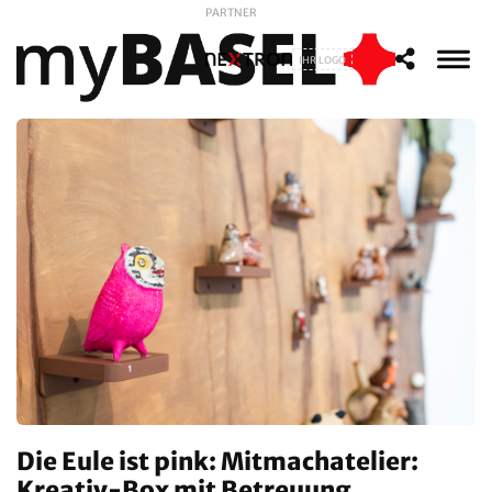
PARTNER
IHR LOGO
Die Eule ist pink: Mitmachatelier:
Kreativ-Box mit Betreuung