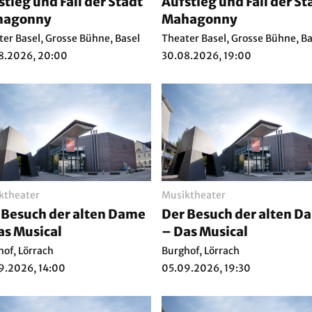
stieg und Fall der Stadt
Aufstieg und Fall der St
hagonny
Mahagonny
er Basel, Grosse Bühne, Basel
Theater Basel, Grosse Bühne, Ba
8.2026, 20:00
30.08.2026, 19:00
ktheater
Musiktheater
 Besuch der alten Dame
Der Besuch der alten D
as Musical
– Das Musical
hof, Lörrach
Burghof, Lörrach
9.2026, 14:00
05.09.2026, 19:30