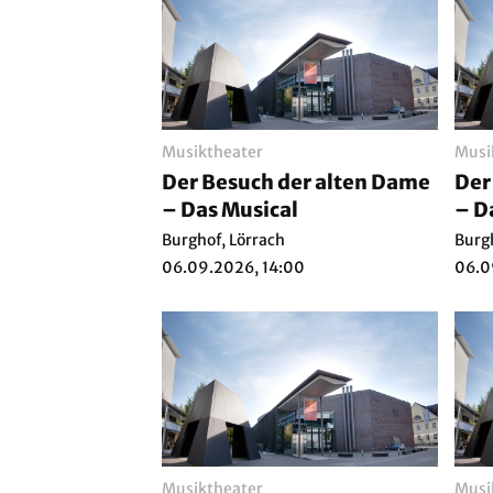
Musiktheater
Musi
Der Besuch der alten Dame
Der
– Das Musical
– D
Burghof, Lörrach
Burg
06.09.2026, 14:00
06.0
Musiktheater
Musi