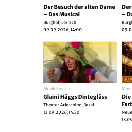
Der Besuch der alten Dame
Der
– Das Musical
– D
Burghof, Lörrach
Burg
09.09.2026, 14:00
09.0
Musiktheater
Musi
Glaini Häggs Dintegläss
Die
Far
Theater Arlecchino, Basel
13.09.2026, 14:30
Neue
13.0