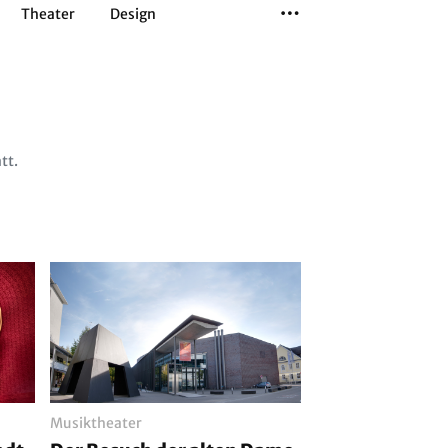
Theater
Design
Tanz
Musiktheater
Sport
tt.
Musiktheater