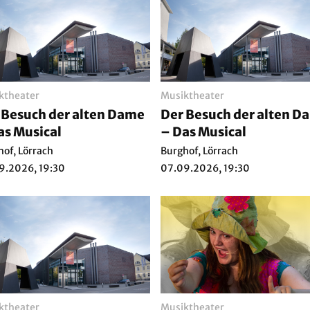
ktheater
Musiktheater
 Besuch der alten Dame
Der Besuch der alten D
as Musical
– Das Musical
hof, Lörrach
Burghof, Lörrach
9.2026, 19:30
07.09.2026, 19:30
ktheater
Musiktheater