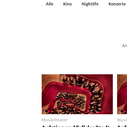
Alle
Kino
Nightlife
Konzerte
Architektur
Literatur
Workshops
Zirkus
Brauchtum
Anderes
Am
Musiktheater
Musi