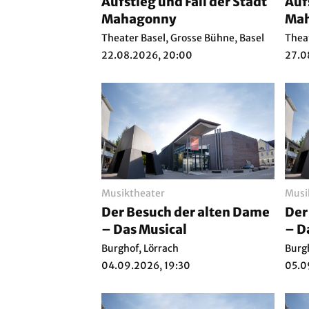
Aufstieg und Fall der Stadt
Auf
Mahagonny
Ma
Theater Basel, Grosse Bühne, Basel
Theat
22.08.2026, 20:00
27.0
Musiktheater
Musi
Der Besuch der alten Dame
Der
– Das Musical
– D
Burghof, Lörrach
Burg
04.09.2026, 19:30
05.0