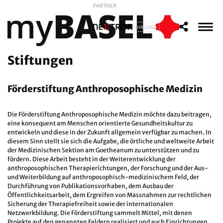
PARTNER
IHR LOGO
Stiftungen
Förderstiftung Anthroposophische Medizin
Die Förderstiftung Anthroposophische Medizin möchte dazu beitragen,
eine konsequent am Menschen orientierte Gesundheitskultur zu
entwickeln und diese in der Zukunft allgemein verfügbar zu machen. In
diesem Sinn stellt sie sich die Aufgabe, die örtliche und weltweite Arbeit
der Medizinischen Sektion am Goetheanum zu unterstützen und zu
fördern. Diese Arbeit besteht in der Weiterentwicklung der
anthroposophischen Therapierichtungen, der Forschung und der Aus-
und Weiterbildung auf anthroposophisch-medizinischem Feld, der
Durchführung von Publikationsvorhaben, dem Ausbau der
Öffentlichkeitsarbeit, dem Ergreifen von Massnahmen zur rechtlichen
Sicherung der Therapiefreiheit sowie der internationalen
Netzwerkbildung. Die Förderstiftung sammelt Mittel, mit denen
Projekte auf den genannten Feldern realisiert und auch Einrichtungen