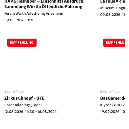
HAP Grieshaber – Einschnitt I Ausdruck.
La roue = c'es
Sammlung Würth: Öffentliche Führung
Museum Tinguely
Forum Würth Arlesheim, Arlesheim
09.08.2026, 11:30
09.08.2026, 11:30
EMPFEHLUNG
EMPFEHLUN
Event-Tipp
Event-Tipp
Zirkus Chnopf - UFE
BasGame: der 
Rosentalanlage, Basel
Klybeck 610 Even
12.08.2026, 16:30 - 16.08.2026
19.09.2026, 10:0