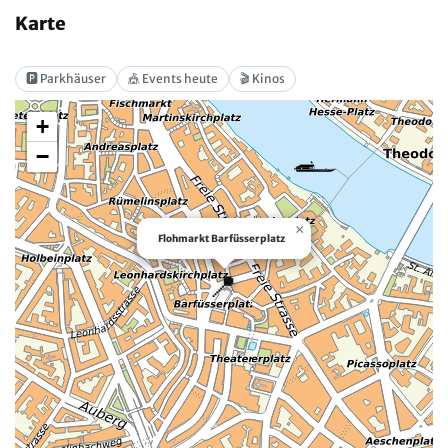
Karte
🅿️ Parkhäuser
🎪 Events heute
🎬 Kinos
+
−
×
Flohmarkt Barfüsserplatz
📍