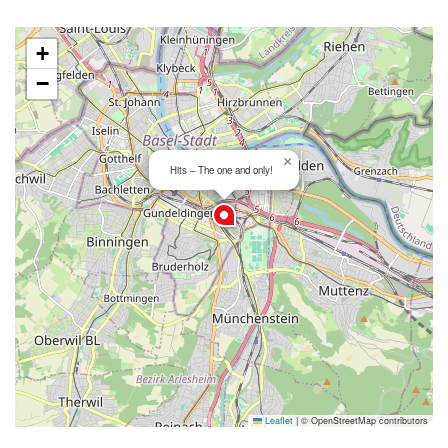
+
−
×
Hits – The one and only!
Leaflet
|
© OpenStreetMap contributors