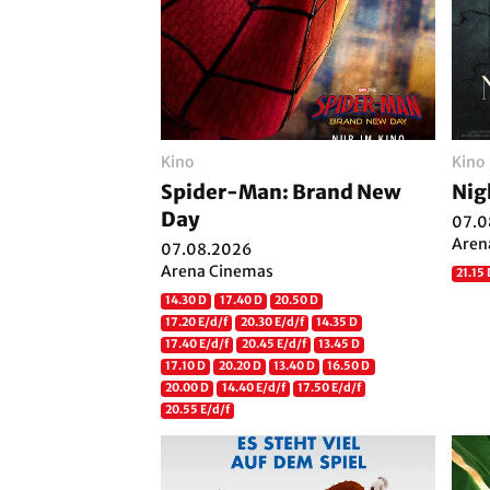
Kino
Kino
Spider-Man: Brand New
Nig
Day
07.0
Aren
07.08.2026
Arena Cinemas
21.15
14.30 D
17.40 D
20.50 D
17.20 E/d/f
20.30 E/d/f
14.35 D
17.40 E/d/f
20.45 E/d/f
13.45 D
17.10 D
20.20 D
13.40 D
16.50 D
20.00 D
14.40 E/d/f
17.50 E/d/f
20.55 E/d/f