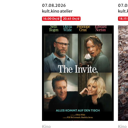
07.08.2026
07.0
kult.kino atelier
kult.
16.00 Ov/d
20.45 Ov/d
18.15
Kino
Kino