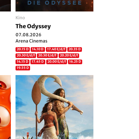
Kino
The Odyssey
07.08.2026
Arena Cinemas
20.15 D
14.10 D
17.40 E/d/f
20.35 D
20.30 E/d/f
20.30 E/d/f
20.20 E/d/f
14.15 D
17.45 D
20.00 E/d/f
16.25 D
19.55 D