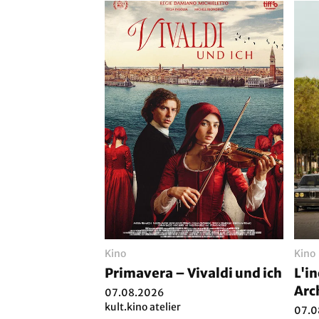
Kino
Kino
Primavera – Vivaldi und ich
L'i
Arc
07.08.2026
kult.kino atelier
07.0