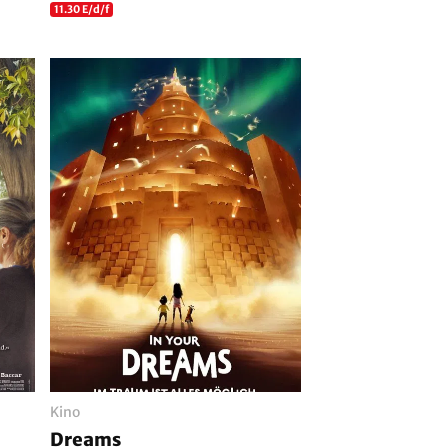
11.30 E/d/f
Kino
Dreams