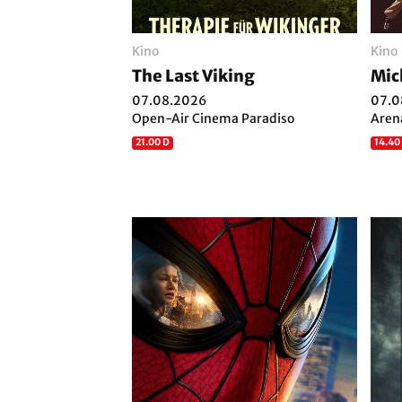
Kino
Kino
The Last Viking
Mic
07.08.2026
07.0
Open-Air Cinema Paradiso
Aren
21.00 D
14.40