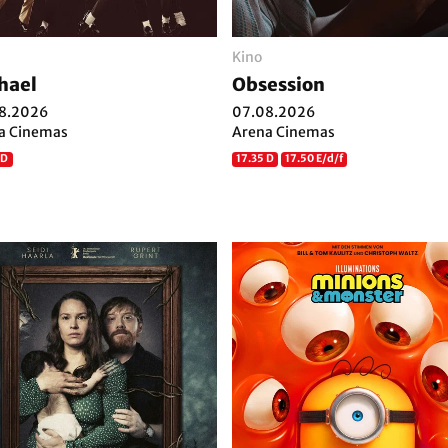
Kino
hael
Obsession
8.2026
07.08.2026
a Cinemas
Arena Cinemas
 D
17.35 D
17.50 E/d/f