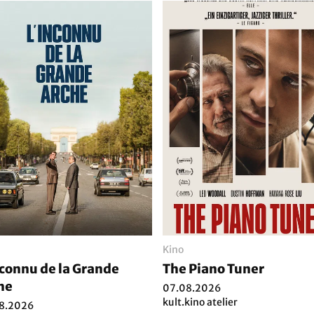
Kino
nconnu de la Grande
The Piano Tuner
he
07.08.2026
kult.kino atelier
8.2026