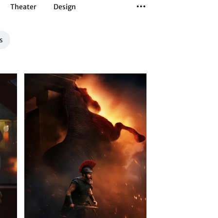
Theater
Design
Tanz
Musiktheater
Sport
s