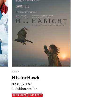
Kino
H Is for Hawk
07.08.2026
kult.kino atelier
10.10 E/d/f
18.15 E/d/f