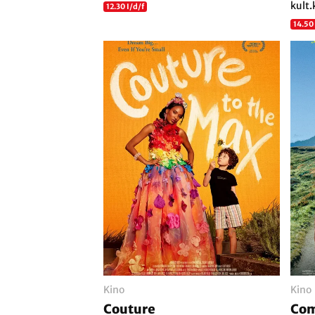
kult.
12.30 I/d/f
14.50
Kino
Kino
Couture
Com