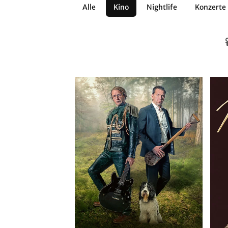
Alle
Kino
Nightlife
Konzerte
Architektur
Literatur
Workshops
Zirkus
Brauchtum
Anderes