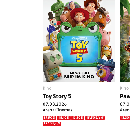
Kino
Kino
Toy Story 5
Paw
07.08.2026
07.0
Arena Cinemas
Aren
15.50 D
18.10 D
13.30 D
15.50 E/d/f
13.30 
18.10 E/d/f