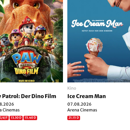
Kino
 Patrol: Der Dino Film
Ice Cream Man
8.2026
07.08.2026
a Cinemas
Arena Cinemas
E/d/f
13.30 D
15.40 D
21.15 D