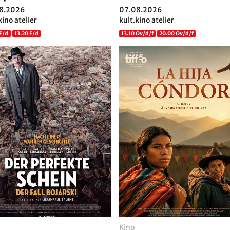
8.2026
07.08.2026
kino atelier
kult.kino atelier
 F/d
13.20 F/d
13.10 Ov/d/f
20.00 Ov/d/f
Kino