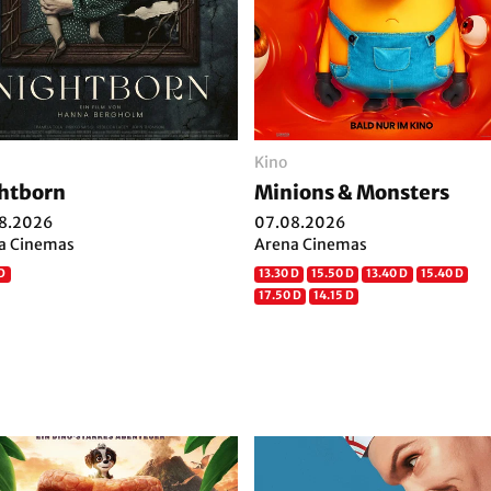
Kino
htborn
Minions & Monsters
8.2026
07.08.2026
a Cinemas
Arena Cinemas
 D
13.30 D
15.50 D
13.40 D
15.40 D
17.50 D
14.15 D