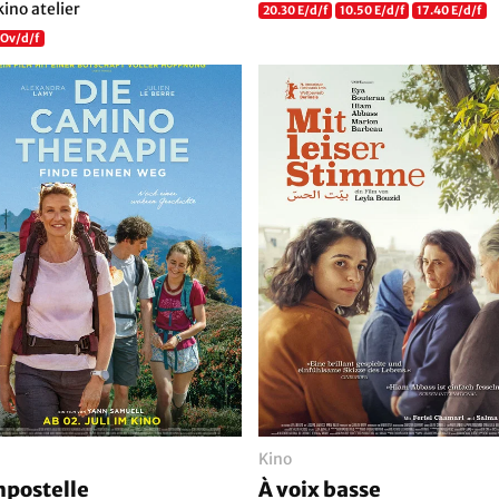
kino atelier
20.30 E/d/f
10.50 E/d/f
17.40 E/d/f
 Ov/d/f
Kino
postelle
À voix basse