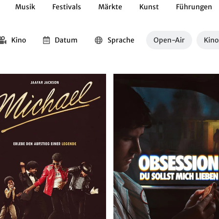
Musik
Festivals
Märkte
Kunst
Führungen
Geschichte
Essen / Trinken
Kulturen
Natur
Kino
Datum
Sprache
Open-Air
Kino