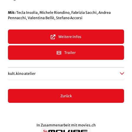
Mit:
Tecla Insolia, Michele Riondino, Fabrizia Sacchi, Andrea
Pennacchi, Valentina Bellè, Stefano Accorsi
Weitere Infos
Trailer
kult.kino atelier
Zurück
In Zusammenarbeit mit
movies.ch