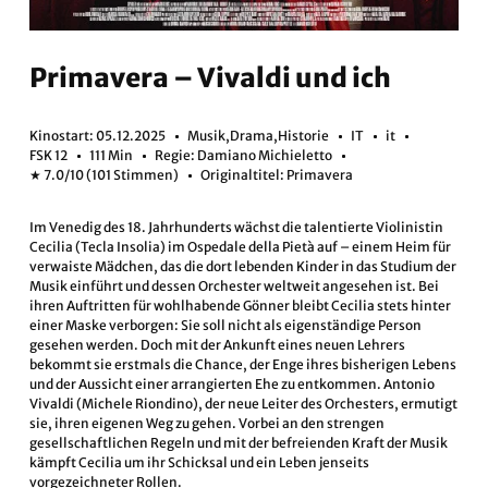
Primavera – Vivaldi und ich
Kinostart: 05.12.2025
Musik,Drama,Historie
IT
it
FSK 12
111 Min
Regie: Damiano Michieletto
★ 7.0/10 (101 Stimmen)
Originaltitel: Primavera
Im Venedig des 18. Jahrhunderts wächst die talentierte Violinistin
Cecilia (Tecla Insolia) im Ospedale della Pietà auf – einem Heim für
verwaiste Mädchen, das die dort lebenden Kinder in das Studium der
Musik einführt und dessen Orchester weltweit angesehen ist. Bei
ihren Auftritten für wohlhabende Gönner bleibt Cecilia stets hinter
einer Maske verborgen: Sie soll nicht als eigenständige Person
gesehen werden. Doch mit der Ankunft eines neuen Lehrers
bekommt sie erstmals die Chance, der Enge ihres bisherigen Lebens
und der Aussicht einer arrangierten Ehe zu entkommen. Antonio
Vivaldi (Michele Riondino), der neue Leiter des Orchesters, ermutigt
sie, ihren eigenen Weg zu gehen. Vorbei an den strengen
gesellschaftlichen Regeln und mit der befreienden Kraft der Musik
kämpft Cecilia um ihr Schicksal und ein Leben jenseits
vorgezeichneter Rollen.