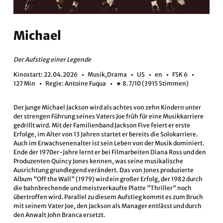
Michael
Der Aufstieg einer Legende
Kinostart: 22.04.2026
Musik,Drama
US
en
FSK 6
127 Min
Regie: Antoine Fuqua
★ 8.7/10 (3915 Stimmen)
Der junge Michael Jackson wird als achtes von zehn Kindern unter
der strengen Führung seines Vaters Joe früh für eine Musikkarriere
gedrillt wird. Mit der Familienband Jackson Five feiert er erste
Erfolge, im Alter von 13 Jahren startet er bereits die Solokarriere.
Auch im Erwachsenenalter ist sein Leben von der Musik dominiert.
Ende der 1970er-Jahre lernt er bei Filmarbeiten Diana Ross und den
Produzenten Quincy Jones kennen, was seine musikalische
Ausrichtung grundlegend verändert. Das von Jones produzierte
Album "Off the Wall" (1979) wird ein großer Erfolg, der 1982 durch
die bahnbrechende und meistverkaufte Platte "Thriller" noch
übertroffen wird. Parallel zu diesem Aufstieg kommt es zum Bruch
mit seinem Vater Joe, den Jackson als Manager entlässt und durch
den Anwalt John Branca ersetzt.