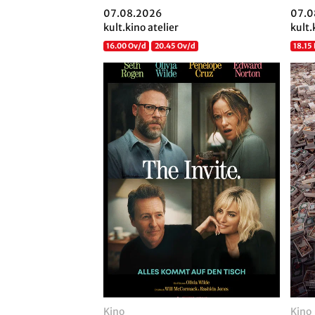
07.08.2026
07.0
kult.kino atelier
kult.
16.00 Ov/d
20.45 Ov/d
18.15
Kino
Kino