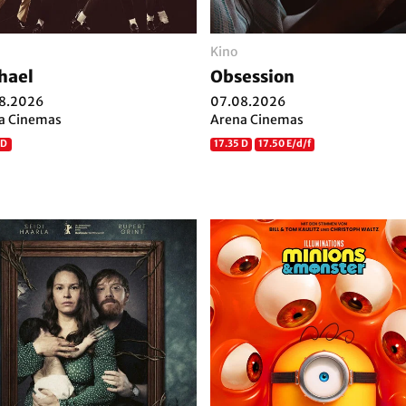
Kino
hael
Obsession
8.2026
07.08.2026
a Cinemas
Arena Cinemas
 D
17.35 D
17.50 E/d/f