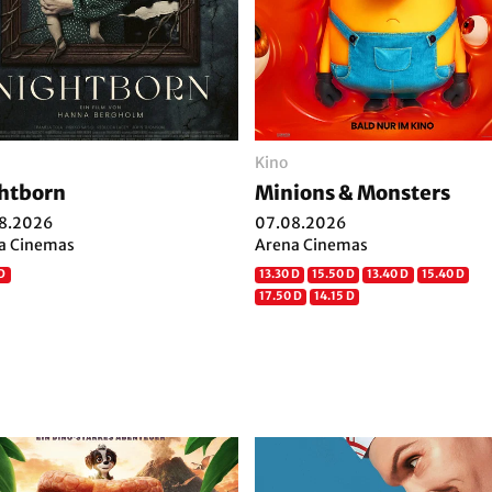
Kino
htborn
Minions & Monsters
8.2026
07.08.2026
a Cinemas
Arena Cinemas
 D
13.30 D
15.50 D
13.40 D
15.40 D
17.50 D
14.15 D