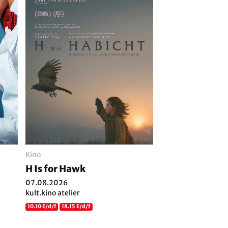
Kino
H Is for Hawk
07.08.2026
kult.kino atelier
10.10 E/d/f
18.15 E/d/f