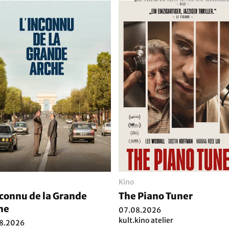
Kino
nconnu de la Grande
The Piano Tuner
he
07.08.2026
kult.kino atelier
8.2026