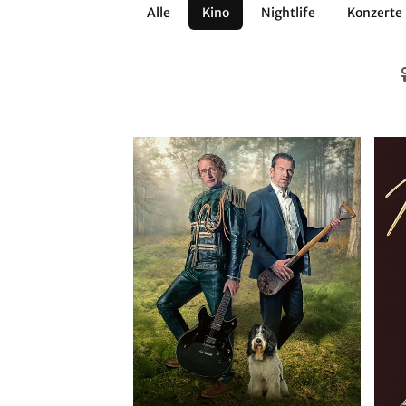
Alle
Kino
Nightlife
Konzerte
Architektur
Literatur
Workshops
Zirkus
Brauchtum
Anderes