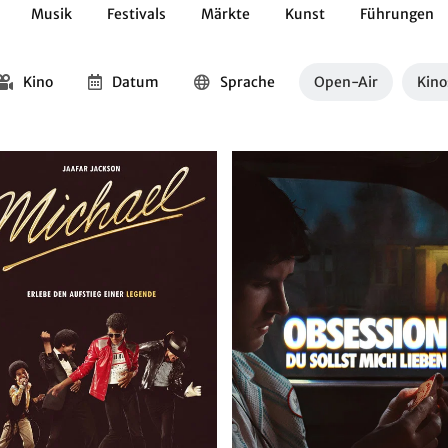
Musik
Festivals
Märkte
Kunst
Führungen
Geschichte
Essen / Trinken
Kulturen
Natur
Kino
Datum
Sprache
Open-Air
Kino