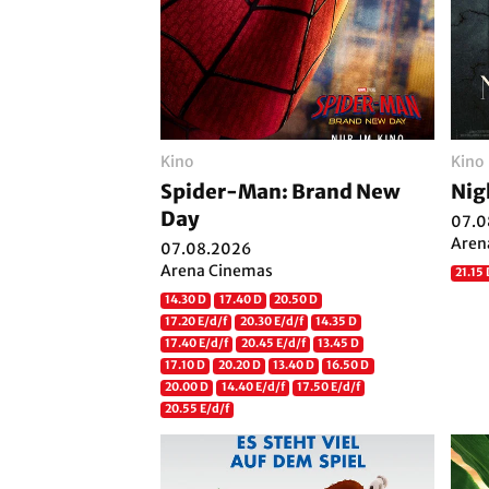
Kino
Kino
Spider-Man: Brand New
Nig
Day
07.0
Aren
07.08.2026
Arena Cinemas
21.15
14.30 D
17.40 D
20.50 D
17.20 E/d/f
20.30 E/d/f
14.35 D
17.40 E/d/f
20.45 E/d/f
13.45 D
17.10 D
20.20 D
13.40 D
16.50 D
20.00 D
14.40 E/d/f
17.50 E/d/f
20.55 E/d/f