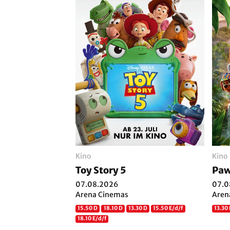
Kino
Kino
Toy Story 5
Paw
07.08.2026
07.0
Arena Cinemas
Aren
15.50 D
18.10 D
13.30 D
15.50 E/d/f
13.30 
18.10 E/d/f