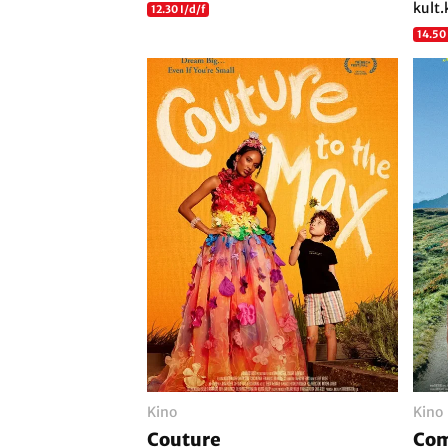
kult.
12.30 I/d/f
14.50
Kino
Kino
Couture
Com