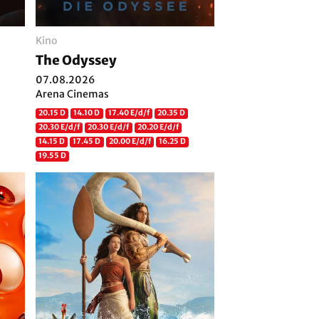
Kino
The Odyssey
07.08.2026
Arena Cinemas
20.15 D
14.10 D
17.40 E/d/f
20.35 D
20.30 E/d/f
20.30 E/d/f
20.20 E/d/f
14.15 D
17.45 D
20.00 E/d/f
16.25 D
19.55 D