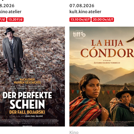
8.2026
07.08.2026
kino atelier
kult.kino atelier
 F/d
13.20 F/d
13.10 Ov/d/f
20.00 Ov/d/f
Kino