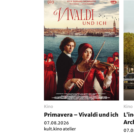
Kino
Kino
Primavera – Vivaldi und ich
L'i
Arc
07.08.2026
kult.kino atelier
07.0