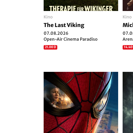
Kino
Kino
The Last Viking
Mic
07.08.2026
07.0
Open-Air Cinema Paradiso
Aren
21.00 D
14.40