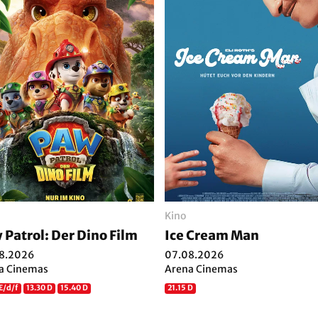
Kino
 Patrol: Der Dino Film
Ice Cream Man
8.2026
07.08.2026
a Cinemas
Arena Cinemas
E/d/f
13.30 D
15.40 D
21.15 D