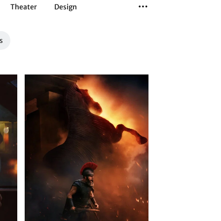
Theater
Design
Tanz
Musiktheater
Sport
s