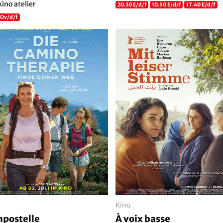
kino atelier
20.30 E/d/f
10.50 E/d/f
17.40 E/d/f
 Ov/d/f
Kino
postelle
À voix basse