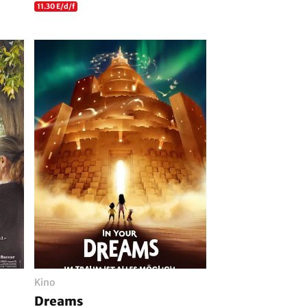
11.30 E/d/f
Kino
Dreams