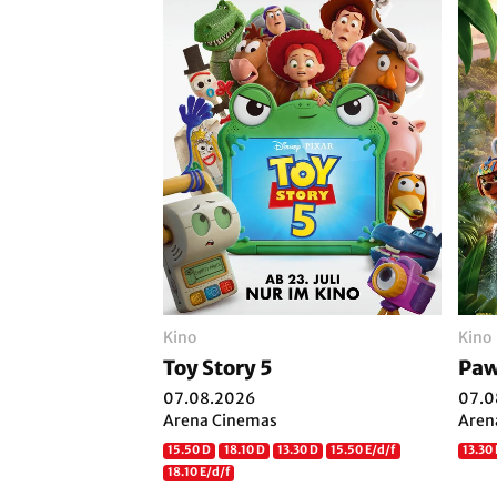
Kino
Kino
Toy Story 5
Paw
07.08.2026
07.0
Arena Cinemas
Aren
15.50 D
18.10 D
13.30 D
15.50 E/d/f
13.30 
18.10 E/d/f