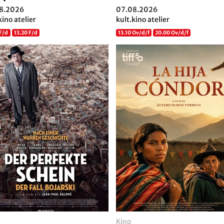
8.2026
07.08.2026
kino atelier
kult.kino atelier
 F/d
13.20 F/d
13.10 Ov/d/f
20.00 Ov/d/f
Kino