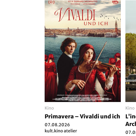
Kino
Kino
Primavera – Vivaldi und ich
L'i
Arc
07.08.2026
kult.kino atelier
07.0