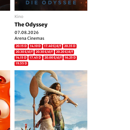
Kino
The Odyssey
07.08.2026
Arena Cinemas
20.15 D
14.10 D
17.40 E/d/f
20.35 D
20.30 E/d/f
20.30 E/d/f
20.20 E/d/f
14.15 D
17.45 D
20.00 E/d/f
16.25 D
19.55 D