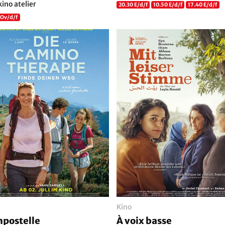
kino atelier
20.30 E/d/f
10.50 E/d/f
17.40 E/d/f
 Ov/d/f
Kino
postelle
À voix basse