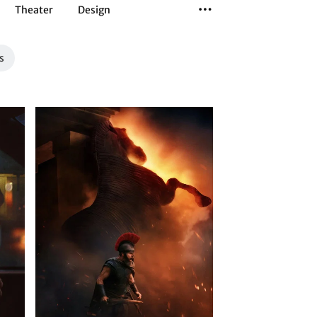
Theater
Design
Tanz
Musiktheater
Sport
s