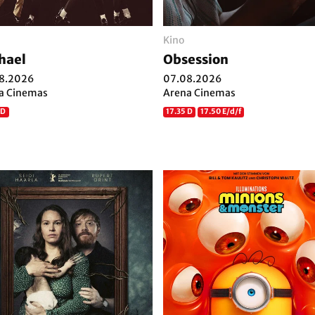
Kino
hael
Obsession
8.2026
07.08.2026
a Cinemas
Arena Cinemas
 D
17.35 D
17.50 E/d/f