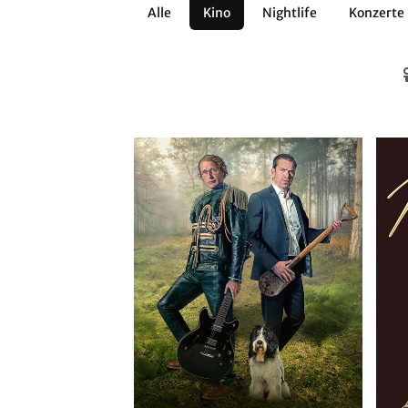
Alle
Kino
Nightlife
Konzerte
Architektur
Literatur
Workshops
Zirkus
Brauchtum
Anderes