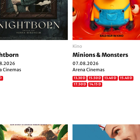
Kino
htborn
Minions & Monsters
8.2026
07.08.2026
a Cinemas
Arena Cinemas
 D
13.30 D
15.50 D
13.40 D
15.40 D
17.50 D
14.15 D