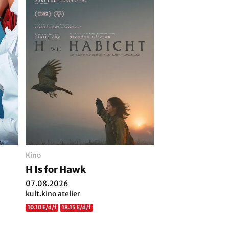
Kino
H Is for Hawk
07.08.2026
kult.kino atelier
10.10 E/d/f
18.15 E/d/f