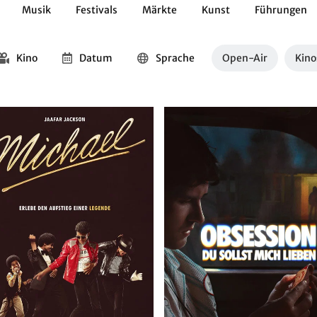
Musik
Festivals
Märkte
Kunst
Führungen
Geschichte
Essen / Trinken
Kulturen
Natur
Kino
Datum
Sprache
Open-Air
Kino