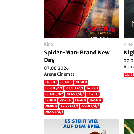
Kino
Kino
Spider-Man: Brand New
Nig
Day
07.0
Aren
07.08.2026
Arena Cinemas
21.15
14.30 D
17.40 D
20.50 D
17.20 E/d/f
20.30 E/d/f
14.35 D
17.40 E/d/f
20.45 E/d/f
13.45 D
17.10 D
20.20 D
13.40 D
16.50 D
20.00 D
14.40 E/d/f
17.50 E/d/f
20.55 E/d/f