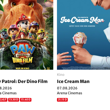
Kino
 Patrol: Der Dino Film
Ice Cream Man
8.2026
07.08.2026
a Cinemas
Arena Cinemas
E/d/f
13.30 D
15.40 D
21.15 D