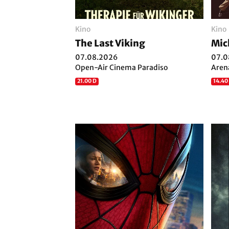
Kino
Kino
The Last Viking
Mic
07.08.2026
07.0
Open-Air Cinema Paradiso
Aren
21.00 D
14.40