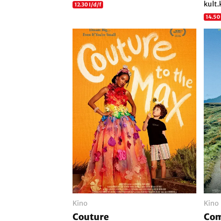
kult.
12.30 I/d/f
14.50
Kino
Kino
Couture
Com