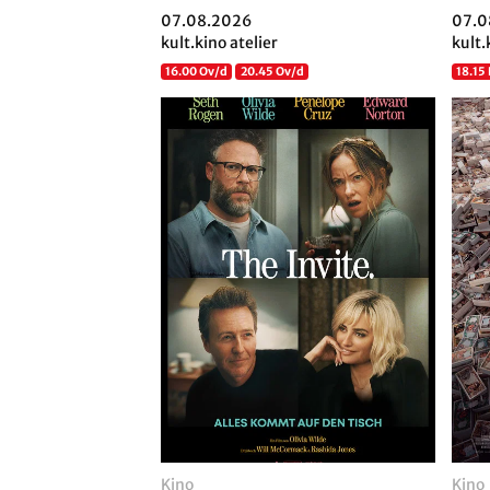
07.08.2026
07.0
kult.kino atelier
kult.
16.00 Ov/d
20.45 Ov/d
18.15
Kino
Kino