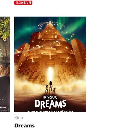
11.30 E/d/f
Kino
Dreams