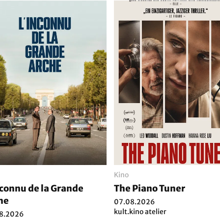
Kino
nconnu de la Grande
The Piano Tuner
he
07.08.2026
kult.kino atelier
8.2026