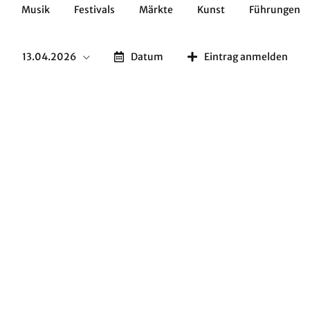
Musik
Festivals
Märkte
Kunst
Führungen
Geschichte
Essen / Trinken
Kulturen
Natur
13.04.2026
Datum
Eintrag anmelden