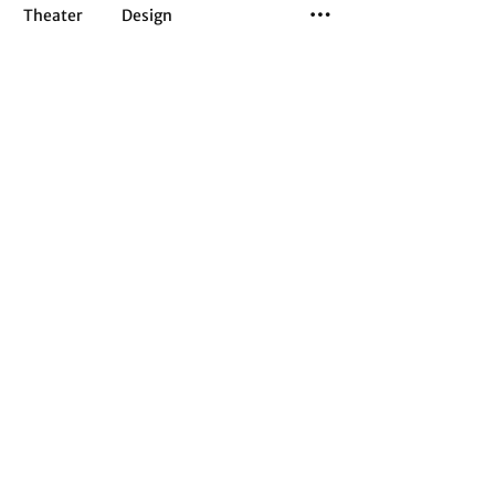
Theater
Design
Tanz
Musiktheater
Sport