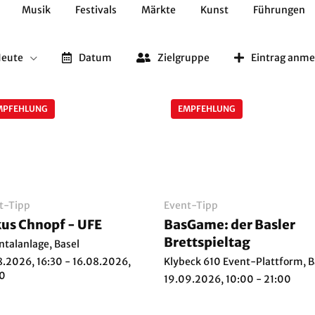
Musik
Festivals
Märkte
Kunst
Führungen
Geschichte
Essen / Trinken
Kulturen
Natur
Heute
Datum
Zielgruppe
Eintrag anme
MPFEHLUNG
EMPFEHLUNG
t-Tipp
Event-Tipp
Zirkus Chnopf - UFE
BasGame: der Basler
Brettspieltag
ntalanlage, Basel
8.2026, 16:30 - 16.08.2026,
Klybeck 610 Event-Plattform, B
0
19.09.2026, 10:00 - 21:00