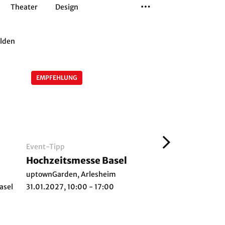
Theater
Design
Tanz
Musiktheater
Sport
lden
EMPFEHLUNG
EMPFEHLUNG
Event-Tipp
Film
Hochzeitsmesse Basel
Moonlight Ci
uptownGarden, Arlesheim
Ziegelhof-Areal, Li
asel
31.01.2027, 10:00 - 17:00
08.08.2026, 21:00