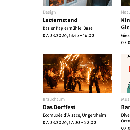
Design
Nat
Letternstand
Kin
Gie
Basler Papiermühle, Basel
07.08.2026, 13:45 - 16:00
Gies
07.0
Brauchtum
Mus
Das Dorffest
Ban
Ecomusée d'Alsace, Ungersheim
Dive
Orte
07.08.2026, 17:00 - 22:00
07.0