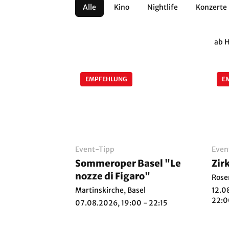
Alle
Kino
Nightlife
Konzerte
Architektur
Literatur
Workshops
ab 
Zirkus
Brauchtum
Anderes
EMPFEHLUNG
E
Event-Tipp
Even
Sommeroper Basel "Le
nozze di Figaro"
Rose
Martinskirche, Basel
12.0
22:0
07.08.2026, 19:00 - 22:15