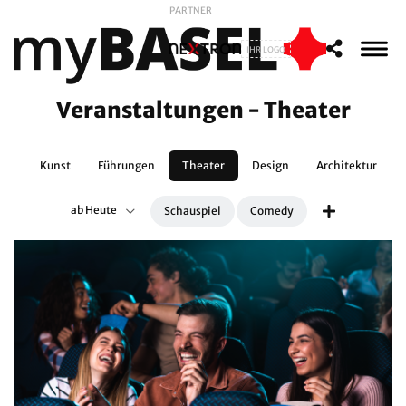
PARTNER
IHR LOGO
Veranstaltungen - Theater
te
Kunst
Führungen
Theater
Design
Architektur
ab Heute
Schauspiel
Comedy