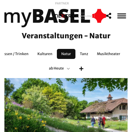
PARTNER
IHR LOGO
Veranstaltungen - Natur
Essen / Trinken
Kulturen
Natur
Tanz
Musiktheater
S
ab Heute