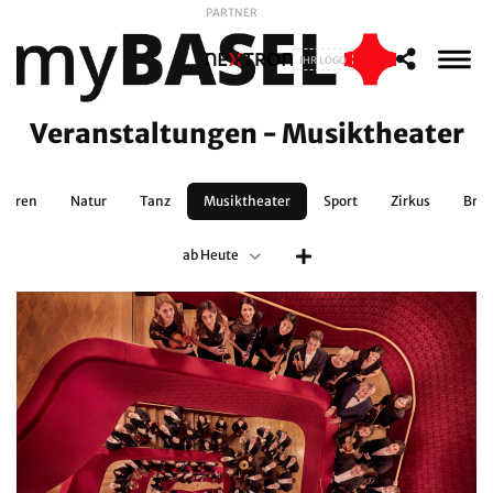
PARTNER
IHR LOGO
Veranstaltungen - Musiktheater
lturen
Natur
Tanz
Musiktheater
Sport
Zirkus
Bra
ab Heute