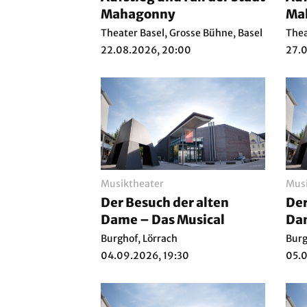
Mahagonny
Ma
Theater Basel, Grosse Bühne, Basel
Thea
22.08.2026, 20:00
27.
Musiktheater
Musi
Der Besuch der alten
Der
Dame – Das Musical
Dam
Burghof, Lörrach
Burg
04.09.2026, 19:30
05.0