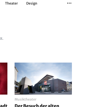
Theater
Design
Tanz
Musiktheater
Sport
tt.
Musiktheater
tadt
Der Besuch der alten