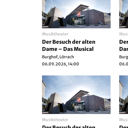
Musiktheater
Musi
Der Besuch der alten
Der
Dame – Das Musical
Dam
Burghof, Lörrach
Burg
06.09.2026, 14:00
06.0
Musiktheater
Musi
Der Besuch der alten
Der