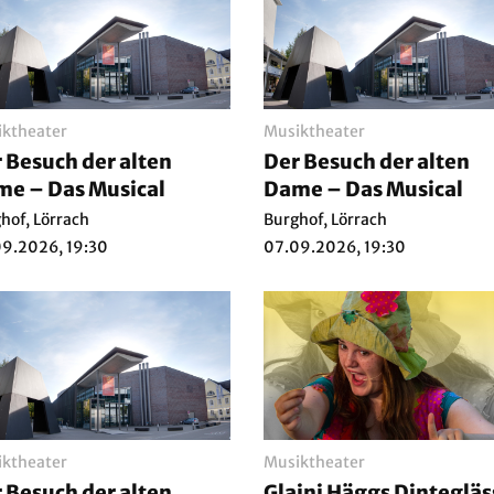
ktheater
Musiktheater
 Besuch der alten
Der Besuch der alten
e – Das Musical
Dame – Das Musical
hof, Lörrach
Burghof, Lörrach
9.2026, 19:30
07.09.2026, 19:30
ktheater
Musiktheater
 Besuch der alten
Glaini Häggs Dintegläs