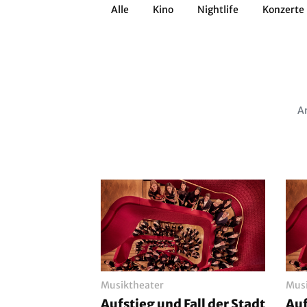
Alle
Kino
Nightlife
Konzerte
Architektur
Literatur
Workshops
Zirkus
Brauchtum
Anderes
Am
Musiktheater
Musi
Aufstieg und Fall der Stadt
Auf