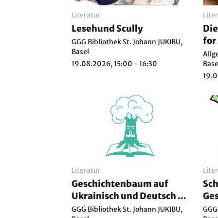
Literatur
Lite
Lesehund Scully
Die
for
GGG Bibliothek St. Johann JUKIBU,
Basel
ver
Allg
19.08.2026, 15:00 - 16:30
Base
19.0
Literatur
Lite
Geschichtenbaum auf
Sch
Ukrainisch und Deutsch /
Ges
??????????? ? ?????????
Reg
GGG Bibliothek St. Johann JUKIBU,
GGG 