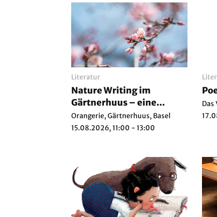
Literatur
Lite
Nature Writing im
Poe
Gärtnerhuus – eine
Das 
Schreibwerkstatt im
Orangerie, Gärtnerhuus, Basel
17.0
Diaolog mit dem
15.08.2026, 11:00 - 13:00
Schwarzpark