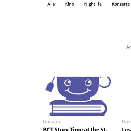
Alle
Kino
Nightlife
Konzerte
Architektur
Literatur
Workshops
Zirkus
Brauchtum
Anderes
Am
Literatur
Lite
BCT Story Time at the St.
Le