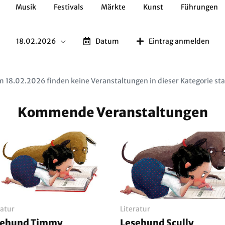
Musik
Festivals
Märkte
Kunst
Führungen
Geschichte
Essen / Trinken
Kulturen
Natur
18.02.2026
Datum
Eintrag anmelden
 18.02.2026 finden keine Veranstaltungen in dieser Kategorie sta
Kommende Veranstaltungen
ratur
Literatur
sehund Timmy
Lesehund Scully