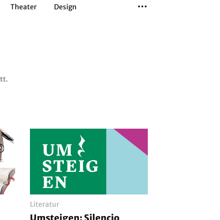
Theater
Design
Tanz
Musiktheater
Sport
tt.
Literatur
Umsteigen: Silencio