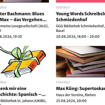
ratur
Literatur
ter Bachmann: Blues
Young Words Schreibc
 Max – das Vergehen
Schmiedenhof
stehen
emeine Lesegesellschaft (ALG),
GGG Bibliothek Schmiedenhof,
l
Basel
8.2026, 19:30
20.08.2026, 18:00 - 20:00
ratur
Literatur
enk mir eine
Max Küng: Supertoska
chichte: Spanisch –
Haus der Vereine, Riehen
álame un cuento
Bibliothek St. Johann JUKIBU,
25.08.2026, 20:00