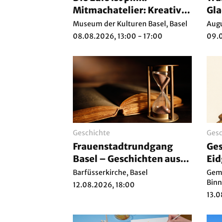
Mitmachatelier: Kreativ-
Gla
Box mit Betreuung
Museum der Kulturen Basel, Basel
Augu
08.08.2026, 13:00 - 17:00
09.0
Geschichte
Gesc
Frauenstadtrundgang
Ges
Basel – Geschichten aus
Eid
dem Abseits
Gr
Barfüsserkirche, Basel
Geme
Binn
12.08.2026, 18:00
13.0