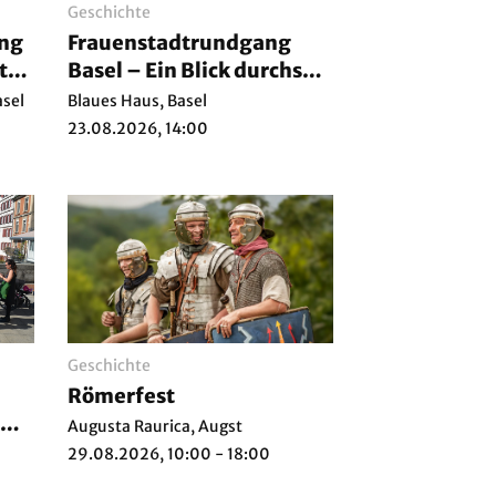
Geschichte
ung
Frauenstadtrundgang
t
Basel – Ein Blick durchs
Schlüsselloch
asel
Blaues Haus, Basel
dhe
23.08.2026, 14:00
Geschichte
Römerfest
Augusta Raurica, Augst
29.08.2026, 10:00 - 18:00