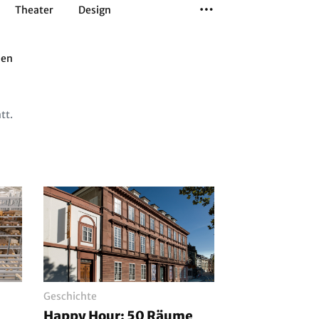
Theater
Design
Tanz
Musiktheater
Sport
den
tt.
Geschichte
Happy Hour: 50 Räume