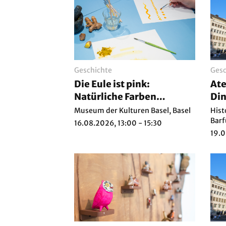
Geschichte
Gesc
Die Eule ist pink:
Ate
Natürliche Farben
Di
herstellen
Museum der Kulturen Basel, Basel
Hist
Barf
16.08.2026, 13:00 - 15:30
19.0