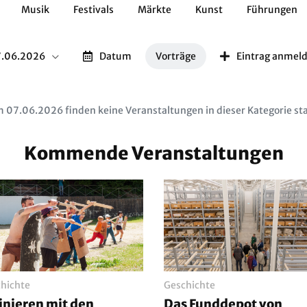
Musik
Festivals
Märkte
Kunst
Führungen
Geschichte
Essen / Trinken
Kulturen
Natur
.06.2026
Datum
Vorträge
Eintrag anmel
 07.06.2026 finden keine Veranstaltungen in dieser Kategorie sta
Kommende Veranstaltungen
hichte
Geschichte
inieren mit den
Das Funddepot von