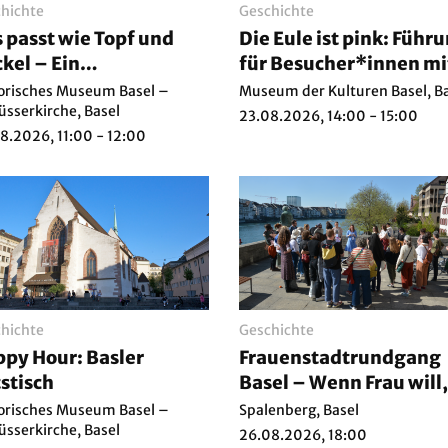
hichte
Geschichte
 passt wie Topf und
Die Eule ist pink: Führ
kel – Ein
für Besucher*innen mi
ientteppich» für den
und ohne
orisches Museum Basel –
Museum der Kulturen Basel, B
ler Ratstisch
üsserkirche, Basel
Sehbehinderung/Blin
23.08.2026, 14:00 - 15:00
8.2026, 11:00 - 12:00
it
hichte
Geschichte
py Hour: Basler
Frauenstadtrundgang
stisch
Basel – Wenn Frau will,
steht alles still
orisches Museum Basel –
Spalenberg, Basel
üsserkirche, Basel
26.08.2026, 18:00