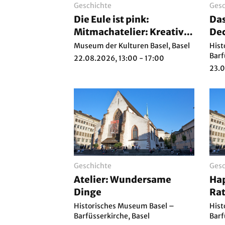
Geschichte
Gesc
Die Eule ist pink:
Das
Mitmachatelier: Kreativ-
Dec
Box mit Betreuung
«Or
Museum der Kulturen Basel, Basel
Hist
Bas
Barf
22.08.2026, 13:00 - 17:00
23.0
Geschichte
Gesc
Atelier: Wundersame
Hap
Dinge
Rat
Historisches Museum Basel –
Hist
Barfüsserkirche, Basel
Barf