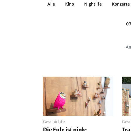
Alle
Kino
Nightlife
Konzerte
Architektur
Literatur
Workshops
07
Zirkus
Brauchtum
Anderes
Am
Geschichte
Gesc
Die Eule ist pink:
Tra