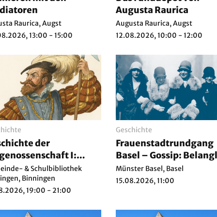
diatoren
Augusta Raurica
sta Raurica, Augst
Augusta Raurica, Augst
8.2026, 13:00 - 15:00
12.08.2026, 10:00 - 12:00
hichte
Geschichte
chichte der
Frauenstadtrundgang
genossenschaft I:
Basel – Gossip: Belangl
ündungsmythen
weiblich, gefährlich?
inde- & Schulbibliothek
Münster Basel, Basel
ingen, Binningen
15.08.2026, 11:00
8.2026, 19:00 - 21:00