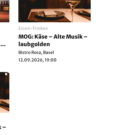
Essen-Trinken
MOG: Käse – Alte Musik –
m
laubgolden
Bistro Rosa, Basel
12.09.2026, 19:00
k –