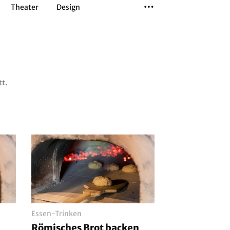
Theater
Design
Tanz
Musiktheater
Sport
tt.
Essen-Trinken
n
Römisches Brot backen