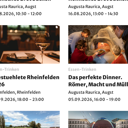
sta Raurica, Augst
Augusta Raurica, Augst
8.2026, 10:30 - 12:00
16.08.2026, 13:00 - 14:30
n-Trinken
Essen-Trinken
stuehlete Rheinfelden
Das perfekte Dinner.
26
Römer, Macht und Müll
Römische Esskultur
nfelden, Rheinfelden
Augusta Raurica, Augst
erleben
9.2026, 18:00 - 23:00
05.09.2026, 16:00 - 19:00