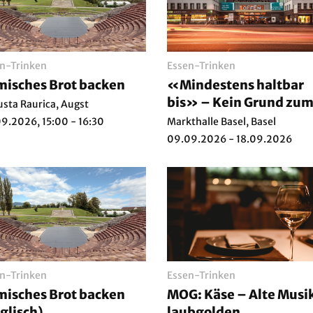
n-Trinken
Essen-Trinken
isches Brot backen
«Mindestens haltbar
bis» – Kein Grund zu
sta Raurica, Augst
Wegwerfen
9.2026, 15:00 - 16:30
Markthalle Basel, Basel
09.09.2026 - 18.09.2026
n-Trinken
Essen-Trinken
isches Brot backen
MOG: Käse – Alte Musi
glisch)
laubgolden