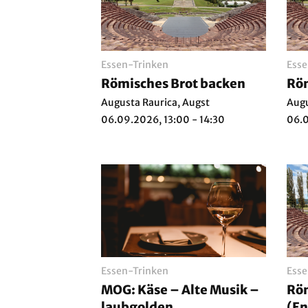
Essen-Trinken
Esse
Römisches Brot backen
Röm
Augusta Raurica, Augst
Augu
06.09.2026, 13:00 - 14:30
06.0
Essen-Trinken
Esse
MOG: Käse – Alte Musik –
Röm
laubgolden
(En