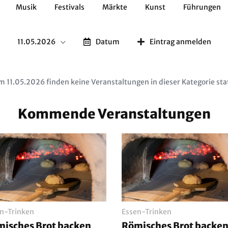
Musik
Festivals
Märkte
Kunst
Führungen
Geschichte
Essen / Trinken
Kulturen
Natur
11.05.2026
Datum
Eintrag anmelden
 11.05.2026 finden keine Veranstaltungen in dieser Kategorie sta
Kommende Veranstaltungen
n-Trinken
Essen-Trinken
isches Brot backen
Römisches Brot backe