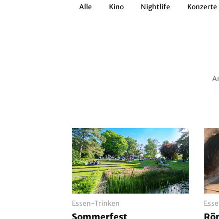
Alle
Kino
Nightlife
Konzerte
Architektur
Literatur
Workshops
Zirkus
Brauchtum
Anderes
Am
Essen-Trinken
Esse
Sommerfest
Röm