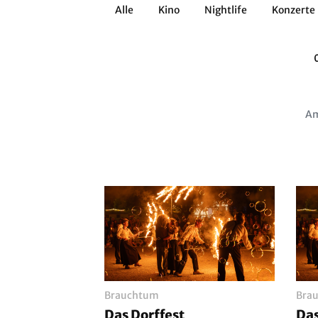
Alle
Kino
Nightlife
Konzerte
Architektur
Literatur
Workshops
Zirkus
Brauchtum
Anderes
Am
Brauchtum
Bra
Das Dorffest
Das