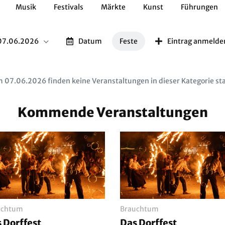
Musik
Festivals
Märkte
Kunst
Führungen
Geschichte
Essen / Trinken
Kulturen
Natur
07.06.2026
Datum
Feste
Eintrag anmelde
 07.06.2026 finden keine Veranstaltungen in dieser Kategorie sta
Kommende Veranstaltungen
uchtum
Brauchtum
 Dorffest
Das Dorffest