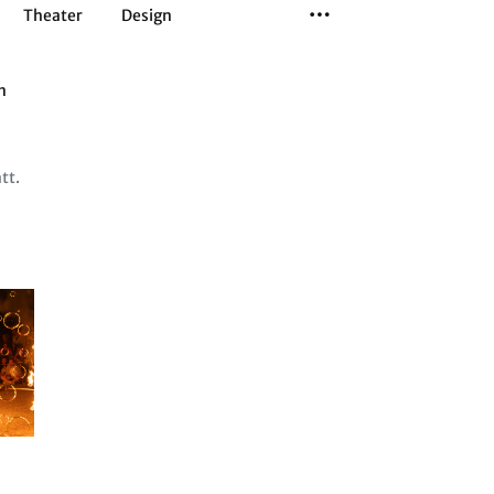
Theater
Design
Tanz
Musiktheater
Sport
n
tt.