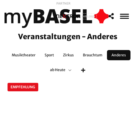
PARTNER
IHR LOGO
Veranstaltungen - Anderes
nz
Musiktheater
Sport
Zirkus
Brauchtum
Anderes
ab Heute
EMPFEHLUNG